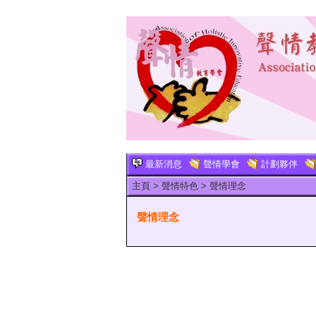
最新消息
聲情學會
計劃夥伴
主頁
>
聲情特色
>
聲情理念
聲情理念