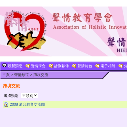
最新消息
聲情學會
計劃夥伴
聲情特色
電子相簿
分
主頁
>
聲情頻道
>
跨境交流
跨境交流
選擇類別:
2008 港台教育交流團