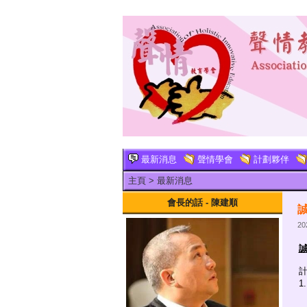
最新消息
聲情學會
計劃夥伴
主頁
>
最新消息
會長的話 - 陳建順
誠
20
誠
計
1