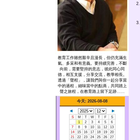
2
3
教育工作雖然艱辛且漫長，但仍充滿生
氣、多采和有意義。要持續完善，不斷
向前，需要堅持的意志，彼此同心同
德，相互支援，分享交流，教學相長。
透過「聲程」，讓我們與你一起分享當
中的過程，細味當中的點滴，共同踏上
聲之旅程，在教育路上留下足跡……
今天
: 2026-08-08
S
M
T
W
T
F
S
1
2
3
4
5
6
7
8
9
10
11
12
13
14
15
16
17
18
19
20
21
22
23
24
25
26
27