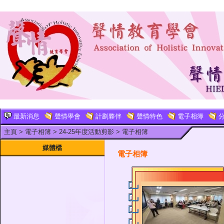
最新消息
聲情學會
計劃夥伴
聲情特色
電子相簿
分
主頁
>
電子相簿
>
24-25年度活動剪影
>
電子相簿
媒體檔
電子相簿