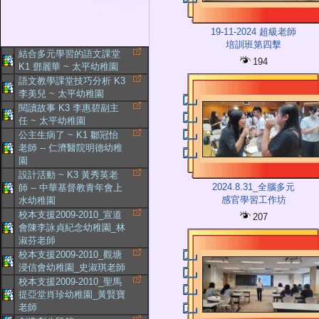
19-11-2024 超級老師
培訓班第四擊
結合多元學習的語文課堂
194
K1 鄧麗華 ~ 太平幼稚園
語文教學課堂技巧分析 K3
李美兒 ~ 太平幼稚園
閱讀故事 K3 李惠碧副主
任 ~ 太平幼稚園
公主生病了 ~ K1 鄒冠怡
老師 -- 仁濟醫院明德幼稚
園
設計活動 ~ K3 黃秀英老
2024.8.31_全腦多元
師 -- 中華基督教青年會上
感官學習工作坊
水幼稚園
校本支援2009-2010_宣道
207
會陳李詠貞紀念幼稚園_林
淑芬老師
校本支援2009-2010_觀塘
浸信會幼稚園_史淑琪老師
校本支援2009-2010_聖馬
提亞堂肖珍幼稚園_黃賢寶
老師