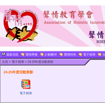
最新消息
聲情學會
計劃夥伴
聲情特色
電子相簿
分
主頁
>
電子相簿
>
24-25年度活動剪影
24-25年度活動剪影
電子相簿